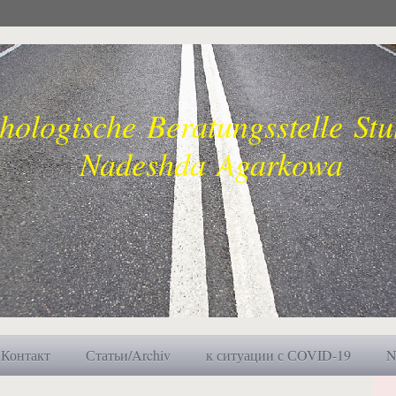
e Beratungsstelle Stutt
eshda Agarkowa
Контакт
Статьи/Archiv
к ситуации с СOVID-19
N