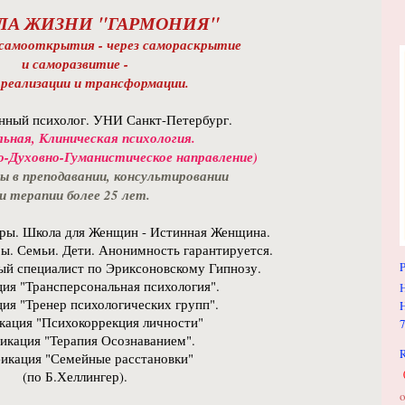
А ЖИЗНИ "ГАРМОНИЯ"
 самооткрытия - через самораскрытие
и саморазвитие -
ореализации и трансформации.
ный психолог. УНИ Санкт-Петербург.
льная, Клиническая психология.
о-Духовно-Гуманистическое направление)
 в преподавании, консультировании
и терапии более 25 лет.
ры. Школа для Женщин - Истинная Женщина.
ы. Семьи. Дети. Анонимность гарантируется.
й специалист по Эриксоновскому Гипнозу.
P
ия "Трансперсональная психология".
ия "Тренер психологических групп".
H
кация "Психокоррекция личности"
икация "Терапия Осознаванием".
R
икация "Семейные расстановки"
(по Б.Хеллингер).
o