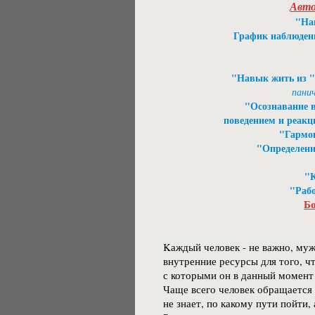
Авто
"На
График наблюдени
"Навык жить из "
пани
"Осознавание 
поведением и реак
"Гармон
"Определени
"К
"Рабо
Бо
Kаждый человек - не важно, муж
внутренние ресурсы для того, ч
с которыми он в данный момент 
Чаще всего человек обращается 
не знает, по какому пути пойти,