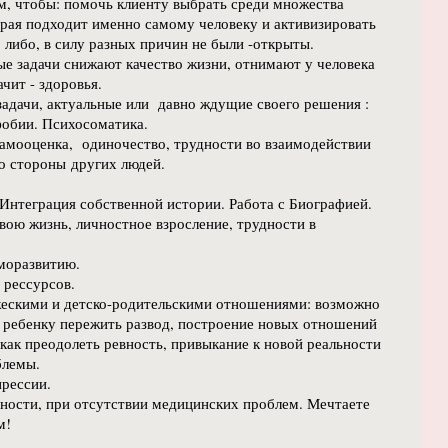
ом, чтобы: помочь клиенту выбрать среди множества
орая подходит именно самому человеку и активизировать
, либо, в силу разных причин не были -открыты.
 задачи снижают качество жизни, отнимают у человека
ачит - здоровья.
задачи, актуальные или давно ждущие своего решения :
 фобии. Психосоматика.
 самооценка, одиночество, трудности во взаимодействии
о стороны других людей.
 Интеграция собственной истории. Работа с Биографией.
свою жизнь, личностное взросление, трудности в
аморазвитию.
 рессурсов.
жескими и детско-родительскими отношениями: возможно
ь ребенку пережить развод, построение новых отношений
как преодолеть ревность, привыкание к новой реальности
блемы.
депрессии.
ности, при отсутствии медицинских проблем. Мечтаете
м!