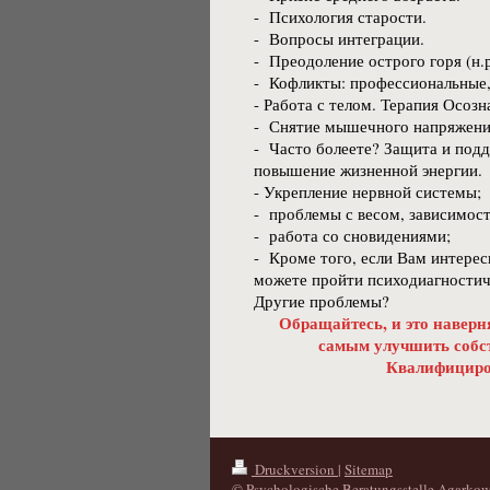
- Психология старости.
- Вопросы интеграции.
- Преодоление острого горя (н.р
- Кофликты: профессиональные,
- Работа с телом. Терапия Осоз
- Снятие мышечного напряжени
- Часто болеете? Защита и под
повышение жизненной энергии.
- Укрепление нервной системы;
- проблемы с весом, зависимост
- работа со сновидениями;
- Кроме того, если Вам интерес
можете пройти психодиагностиче
Другие проблемы?
Обращайтесь, и это навер
самым улучшить собс
Квалифициро
Druckversion
|
Sitemap
© Psychologische Beratungsstelle Agarko