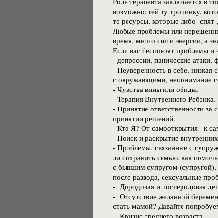
Роль терапевта заключается в т
возможностей ту тропинку, кот
те ресурсы, которые либо -спят-
Любые проблемы или нерешенные
время, много сил и энергии, а зн
Если вас беспокоят проблемы и 
- депрессии, панические атаки,
- Неуверенность в себе, низкая
с окружающими, непонимание с
- Чувства вины или обиды.
- Терапия Внутреннего Ребенка.
- Принятие ответственности за 
принятии решений.
- Кто Я? От самооткрытия - к с
- Поиск и раскрытие внутренних
- Проблемы, связанные с супру
ли сохранить семью, как помоч
с бывшим супругом (супругой), 
после развода, сексуальные про
- Дородовая и послеродовая 
- Отсутствие желанной беремен
стать мамой? Давайте попробуе
- Кризис среднего возраста.