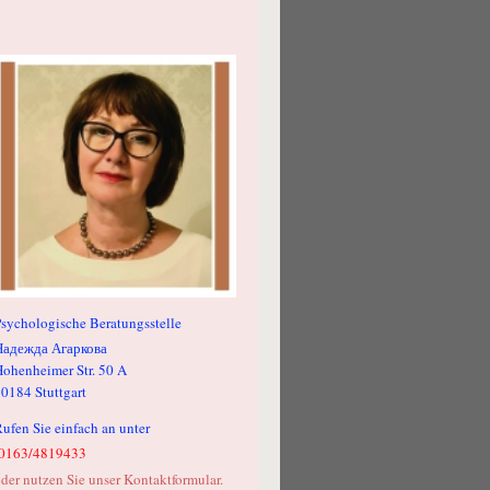
sychologische Beratungsstelle
Надежда Агаркова
ohenheimer Str. 50 A
70184
Stuttgart
ufen Sie einfach an unter
0163/4819433
der nutzen Sie unser Kontaktformular.