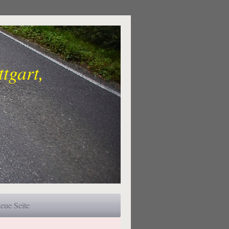
gart,
eue Seite