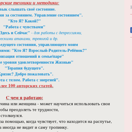
рские техники и методики:
вык слышать своё состояние.
я за состоянием. Управление состоянием".
"Кто Я? Какой?"
"Работа с чувствами"
Здесь и Сейчас"
-
для работы с депрессиями,
ческими атаками, тревогой и др.
ведущего состояния, управляющего моим
циями: "Кто Я? Взрослый-Родитель-Ребёнок?"
изация отношений в семье/паре"
е уровня удовлетворенности Жизнью"
"Терапия будущего".
ризис? Добро пожаловать".
та с телом. Работа с энергией".
лее 100 авторских статей.
C чем я работаю:
чина или женщина - может научиться использовать свои
тобы преодолеть те трудности,
столкнулся.
за помощью, когда чувствует, что находится на распутье,
 а иногда не видит и саму тропинку.