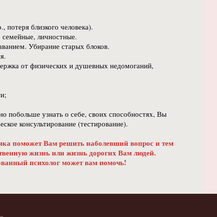
., потеря близкого человека).
 семейные, личностные.
наванием. Убирание старых блоков.
я.
держка от физических и душевных недомоганий,
и;
но побольше узнать о себе, своих способностях, Вы
ское консультирование (тестирование).
няка поможет Вам решить наболевший вопрос и тем
твенную жизнь или жизнь дорогих Вам людей.
ванный психолог может вам помочь!
wa