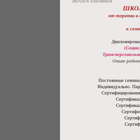
​Herzlich wilkommen
ШКОЛ
от терапии и
к сам
Дипломирован
(Социа
Трансперсональн
Опыт работы
Постоянные семина
Индивидуально. Пар
Сертифицированны
Сертификац
Сертификац
Сертифи
Сертиф
Сертиф